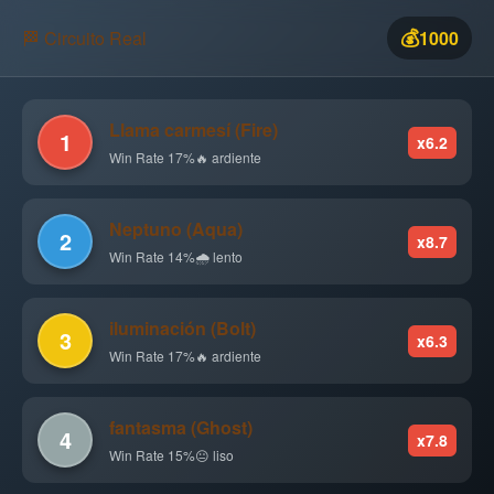
💰
🏁 Circuito Real
1000
Llama carmesí (Fire)
1
x6.2
Win Rate 17%
🔥 ardiente
Neptuno (Aqua)
2
x8.7
Win Rate 14%
🌧️ lento
iluminación (Bolt)
3
x6.3
Win Rate 17%
🔥 ardiente
fantasma (Ghost)
4
x7.8
Win Rate 15%
😐 liso