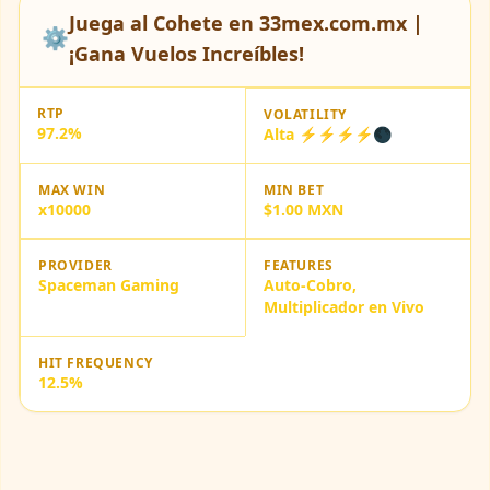
Juega al Cohete en 33mex.com.mx |
⚙️
¡Gana Vuelos Increíbles!
RTP
VOLATILITY
97.2%
Alta ⚡⚡⚡⚡🌑
MAX WIN
MIN BET
x10000
$1.00 MXN
PROVIDER
FEATURES
Spaceman Gaming
Auto-Cobro,
Multiplicador en Vivo
HIT FREQUENCY
12.5%