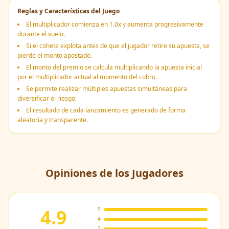
Reglas y Características del Juego
El multiplicador comienza en 1.0x y aumenta progresivamente
durante el vuelo.
Si el cohete explota antes de que el jugador retire su apuesta, se
pierde el monto apostado.
El monto del premio se calcula multiplicando la apuesta inicial
por el multiplicador actual al momento del cobro.
Se permite realizar múltiples apuestas simultáneas para
diversificar el riesgo.
El resultado de cada lanzamiento es generado de forma
aleatoria y transparente.
Opiniones de los Jugadores
4.9
5
4
3