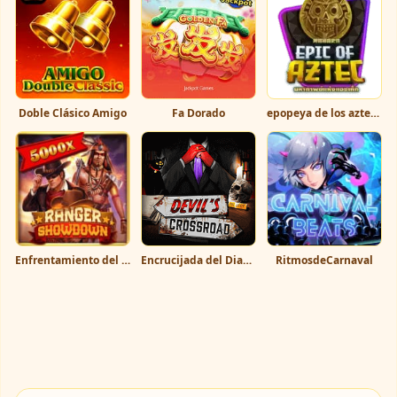
Doble Clásico Amigo
Fa Dorado
epopeya de los aztecas
Enfrentamiento del Guardabosques
Encrucijada del Diablo
RitmosdeCarnaval