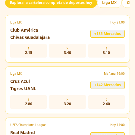
Explora la cartelera completa de deportes hoy
Liga MX
Cha
Liga MX
Hoy 21:00
Club América
+185 Mercados
Chivas Guadalajara
1
X
2
2.15
3.40
3.10
Liga MX
Mañana 19:00
Cruz Azul
+142 Mercados
Tigres UANL
1
X
2
2.80
3.20
2.40
UEFA Champions League
Hoy 14:00
Real Madrid