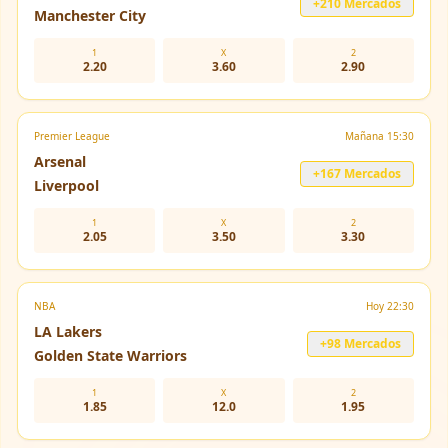
+210 Mercados
Manchester City
1
X
2
2.20
3.60
2.90
Premier League
Mañana 15:30
Arsenal
+167 Mercados
Liverpool
1
X
2
2.05
3.50
3.30
NBA
Hoy 22:30
LA Lakers
+98 Mercados
Golden State Warriors
1
X
2
1.85
12.0
1.95