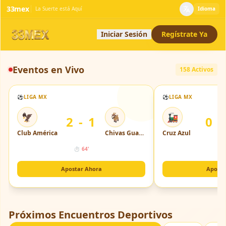
33mex
La Suerte está Aquí
Idioma
Iniciar Sesión
Regístrate Ya
Eventos en Vivo
158 Activos
⚽
LIGA MX
⚽
LIGA MX
🦅
🐐
🚂
2 - 1
0 -
Club América
Chivas Guadalajara
Cruz Azul
⏱
64'
⏱
Apostar Ahora
Aposta
Próximos Encuentros Deportivos