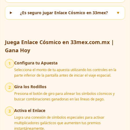
¿Es seguro jugar Enlace Cósmico en 33mex?
▼
Juega Enlace Cósmico en 33mex.com.mx |
Gana Hoy
Configura tu Apuesta
1
Selecciona el monto de tu apuesta utilizando los controles en la
parte inferior de la pantalla antes de iniciar el viaje espacial.
Gira los Rodillos
2
Presiona el botón de giro para alinear los símbolos cósmicos y
buscar combinaciones ganadoras en las líneas de pago.
Activa el Enlace
3
Logra una conexión de símbolos especiales para activar
multiplicadores galácticos que aumenten tus premios
instantáneamente.