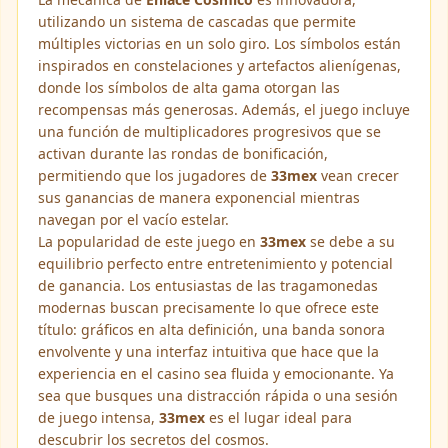
utilizando un sistema de cascadas que permite
múltiples victorias en un solo giro. Los símbolos están
inspirados en constelaciones y artefactos alienígenas,
donde los símbolos de alta gama otorgan las
recompensas más generosas. Además, el juego incluye
una función de multiplicadores progresivos que se
activan durante las rondas de bonificación,
permitiendo que los jugadores de
33mex
vean crecer
sus ganancias de manera exponencial mientras
navegan por el vacío estelar.
La popularidad de este juego en
33mex
se debe a su
equilibrio perfecto entre entretenimiento y potencial
de ganancia. Los entusiastas de las tragamonedas
modernas buscan precisamente lo que ofrece este
título: gráficos en alta definición, una banda sonora
envolvente y una interfaz intuitiva que hace que la
experiencia en el casino sea fluida y emocionante. Ya
sea que busques una distracción rápida o una sesión
de juego intensa,
33mex
es el lugar ideal para
descubrir los secretos del cosmos.