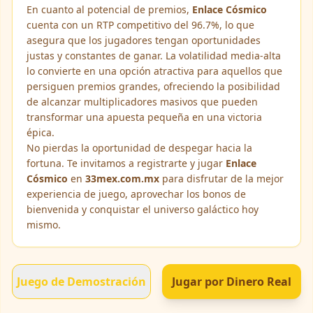
En cuanto al potencial de premios,
Enlace Cósmico
cuenta con un RTP competitivo del 96.7%, lo que
asegura que los jugadores tengan oportunidades
justas y constantes de ganar. La volatilidad media-alta
lo convierte en una opción atractiva para aquellos que
persiguen premios grandes, ofreciendo la posibilidad
de alcanzar multiplicadores masivos que pueden
transformar una apuesta pequeña en una victoria
épica.
No pierdas la oportunidad de despegar hacia la
fortuna. Te invitamos a registrarte y jugar
Enlace
Cósmico
en
33mex.com.mx
para disfrutar de la mejor
experiencia de juego, aprovechar los bonos de
bienvenida y conquistar el universo galáctico hoy
mismo.
Juego de Demostración
Jugar por Dinero Real